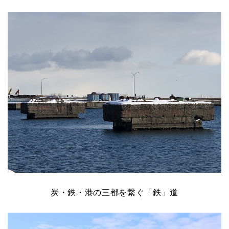
炭・鉄・港の三都を繋ぐ「鉄」道