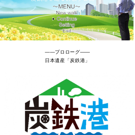
――プロローグ――
日本遺産「炭鉄港」