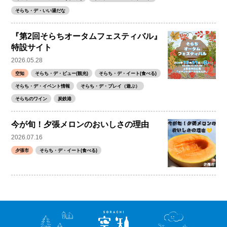
そらち・デ・いい湯だな
『第2回そらちオータムフェスティバル』
特設サイト
2026.05.28
空知
そらち・デ・ビュー(観光)
そらち・デ・イート(食べる)
そらち・デ・イベント情報
そらち・デ・プレイ（遊ぶ）
そらちのワイン
炭鉄港
今が旬！夕張メロンのおいしさの理由
2026.07.16
夕張市
そらち・デ・イート(食べる)