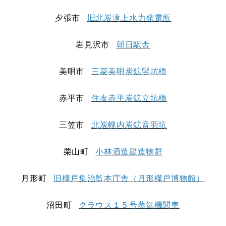
夕張市
旧北炭滝上水力発電所
岩見沢市
朝日駅舎
美唄市
三菱美唄炭鉱竪坑櫓
赤平市
住友赤平炭鉱立坑櫓
三笠市
北炭幌内炭鉱音羽坑
栗山町
小林酒造建造物群
月形町
旧樺戸集治監本庁舎（月形樺戸博物館）
沼田町
クラウス１５号蒸気機関車