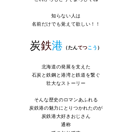
知らない人は
名前だけでも覚えて欲しい！！
炭
鉄
港
（
たん
てつ
こう
）
北海道の発展を支えた
石炭と鉄鋼と港湾と鉄道を繋ぐ
壮大なストーリー
そんな歴史のロマンあふれる
炭鉄港の魅力にとりつかれたのが
炭鉄港大好きおじさん
通称