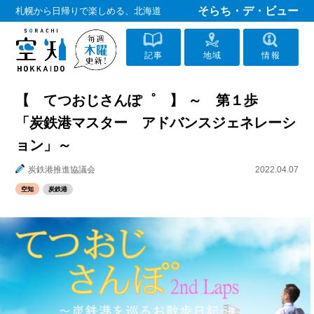
そらち・デ・ビュー
札幌から日帰りで楽しめる、北海道
記事
地域
情報
【 てつおじさんぽ゜ 】 ～ 第１歩
「炭鉄港マスター アドバンスジェネレーシ
ョン」～
炭鉄港推進協議会
2022.04.07
空知
炭鉄港