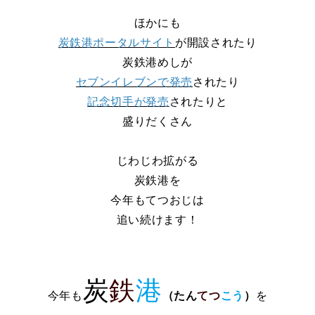
ほかにも
炭鉄港ポータルサイト
が開設されたり
炭鉄港めしが
セブンイレブンで発売
されたり
記念切手が発売
されたりと
盛りだくさん
じわじわ拡がる
炭鉄港を
今年もてつおじは
追い続けます！
炭
鉄
港
今年も
（
たん
てつ
こう
）
を