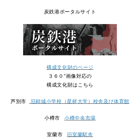
炭鉄港ポータルサイト
構成文化財のページ
３６０°画像対応の
構成文化財はこちら
芦別市
旧頼城小学校（星槎大学）校舎及び体育館
小樽市
小樽中央市場
室蘭市
旧室蘭駅舎