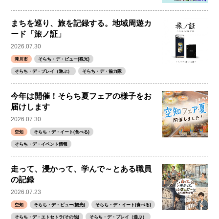
まちを巡り、旅を記録する。地域周遊カ
ード「旅ノ証」
2026.07.30
滝川市
そらち・デ・ビュー(観光)
そらち・デ・プレイ（遊ぶ）
そらち・デ・協力隊
今年は開催！そらち夏フェアの様子をお
届けします
2026.07.30
空知
そらち・デ・イート(食べる)
そらち・デ・イベント情報
走って、浸かって、学んで～とある職員
の記録
2026.07.23
空知
そらち・デ・ビュー(観光)
そらち・デ・イート(食べる)
そらち・デ・エトセトラ(その他)
そらち・デ・プレイ（遊ぶ）