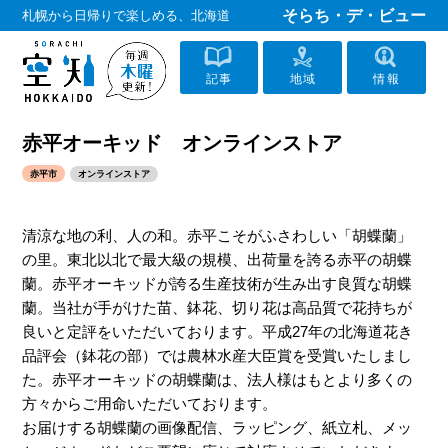
そらち・デ・ビュー
札幌から日帰りで楽しめる、北海道
記事
地域
情報
赤平オーキッド オンラインストア
赤平市
オンラインストア
清涼な地の利、人の和。赤平こそがふさわしい「胡蝶蘭」
の里。東北以北で最大級の規模、出荷量を誇る赤平の胡蝶
蘭。赤平オーキッドが誇る生産技術が生み出す良質な胡蝶
蘭。当社が手がけた苗、鉢花、切り花は高品質で花持ちが
良いと定評をいただいております。平成27年の北海道花き
品評会（鉢花の部）では農林水産大臣賞を受賞いたしまし
た。赤平オーキッドの胡蝶蘭は、法人様はもとより多くの
方々からご用命いただいております。
お届けする胡蝶蘭の画像配信、ラッピング、紙立札、メッ