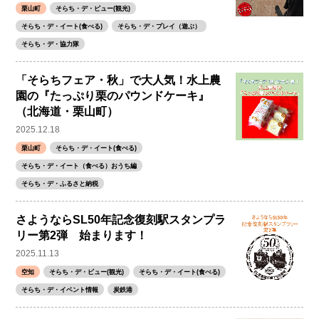
栗山町
そらち・デ・ビュー(観光)
そらち・デ・イート(食べる)
そらち・デ・プレイ（遊ぶ）
そらち・デ・協力隊
「そらちフェア・秋」で大人気！水上農
園の『たっぷり栗のパウンドケーキ』
（北海道・栗山町）
2025.12.18
栗山町
そらち・デ・イート(食べる)
そらち・デ・イート（食べる）おうち編
そらち・デ・ふるさと納税
さようならSL50年記念復刻駅スタンプラ
リー第2弾 始まります！
2025.11.13
空知
そらち・デ・ビュー(観光)
そらち・デ・イート(食べる)
そらち・デ・イベント情報
炭鉄港