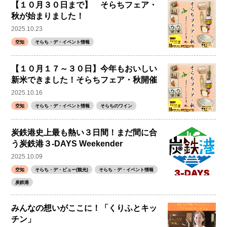
【１０月３０日まで】 そらちフェア・
秋が始まりました！
2025.10.23
空知
そらち・デ・イベント情報
【１０月１７～３０日】今年もおいしい
新米できました！そらちフェア・秋開催
2025.10.16
空知
そらち・デ・イベント情報
そらちのワイン
炭鉄港史上最も熱い３日間！まだ間に合
う炭鉄港３-DAYS Weekender
2025.10.09
空知
そらち・デ・ビュー(観光)
そらち・デ・イベント情報
炭鉄港
みんなの想いがここに！「くりふとキッ
チン」