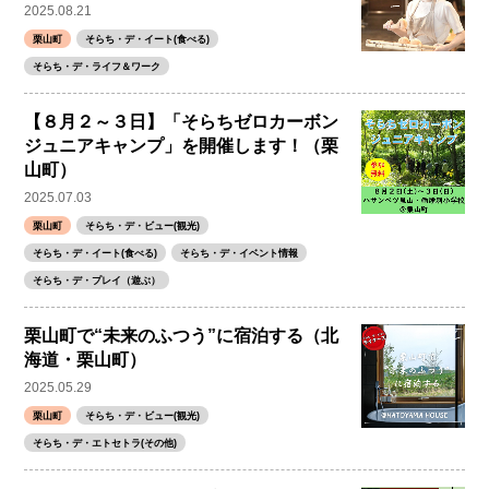
2025.08.21
栗山町
そらち・デ・イート(食べる)
そらち・デ・ライフ＆ワーク
【８月２～３日】「そらちゼロカーボン
ジュニアキャンプ」を開催します！（栗
山町）
2025.07.03
栗山町
そらち・デ・ビュー(観光)
そらち・デ・イート(食べる)
そらち・デ・イベント情報
そらち・デ・プレイ（遊ぶ）
栗山町で“未来のふつう”に宿泊する（北
海道・栗山町）
2025.05.29
栗山町
そらち・デ・ビュー(観光)
そらち・デ・エトセトラ(その他)