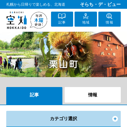
そらち・デ・ビュー
札幌から日帰りで楽しめる、北海道
記事
地域
情報
記事
情報
カテゴリ選択