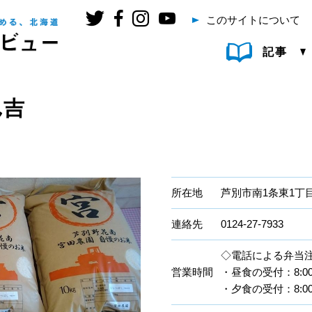
このサイトについて
記事
ん吉
所在地
芦別市南1条東1丁目1
連絡先
0124-27-7933
◇電話による弁当
営業時間
・昼食の受付：8:00～
・夕食の受付：8:00～