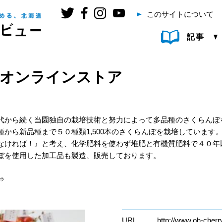
このサイトについて
記事
 オンラインストア
から続く当園独自の栽培技術と努力によって多品種のさくらんぼを栽
から新品種まで５０種類1,500本のさくらんぼを栽培しています
なければ！』と考え、化学肥料を使わず堆肥と有機質肥料で４０年
ぼを使用した加工品も製造、販売しております。
⇒
URL
http://www.oh-cherr