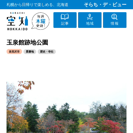
そらち・デ・ビュー
札幌から日帰りで楽しめる、北海道
記事
地域
情報
玉泉館跡地公園
岩見沢市
景勝地
歴史・寺社