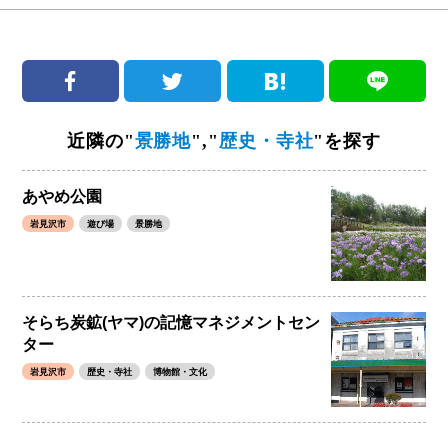
近隣の"
景勝地
","
歴史・寺社
"を探す
あやめ公園
岩見沢市
遊び場
景勝地
そらち炭鉱(ヤマ)の記憶マネジメントセン
ター
岩見沢市
歴史・寺社
博物館・文化