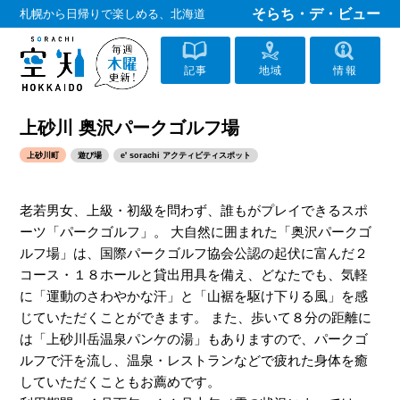
そらち・デ・ビュー
札幌から日帰りで楽しめる、北海道
記事
地域
情報
上砂川 奥沢パークゴルフ場
上砂川町
遊び場
e' sorachi アクティビティスポット
老若男女、上級・初級を問わず、誰もがプレイできるスポ
ーツ「パークゴルフ」。 大自然に囲まれた「奥沢パークゴ
ルフ場」は、国際パークゴルフ協会公認の起伏に富んだ２
コース・１８ホールと貸出用具を備え、どなたでも、気軽
に「運動のさわやかな汗」と「山裾を駆け下りる風」を感
じていただくことができます。 また、歩いて８分の距離に
は「上砂川岳温泉パンケの湯」もありますので、パークゴ
ルフで汗を流し、温泉・レストランなどで疲れた身体を癒
していただくこともお薦めです。