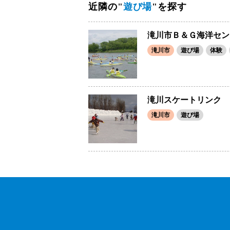
近隣の"
遊び場
"を探す
滝川市Ｂ＆Ｇ海洋セン
滝川市
遊び場
体験
滝川スケートリンク
滝川市
遊び場