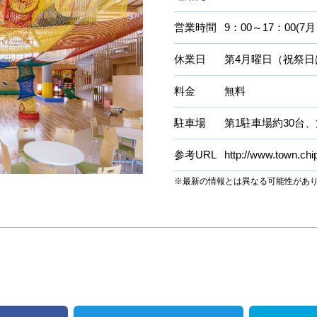
営業時間
9：00～17：00(
休業日
第4月曜日（祝祭日
料金
無料
駐車場
第1駐車場約30台、
参考URL
http://www.town.ch
※最新の情報とは異なる可能性があ