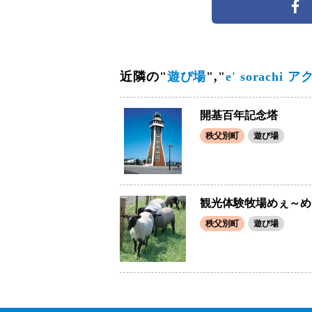
近隣の"
遊び場
","
e' sorach
開基百年記念塔
秩父別町
遊び場
観光体験牧場めぇ～め
秩父別町
遊び場