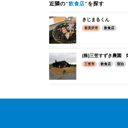
近隣の"
飲食店
"を探す
きじまるくん
岩見沢市
飲食店
(株)三笠すずき農園 
三笠市
飲食店
宿泊