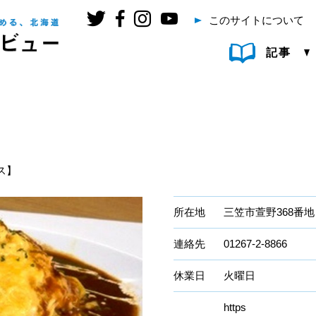
このサイトについて
記事
ス】
所在地
三笠市萱野368番地
連絡先
01267-2-8866
休業日
火曜日
https