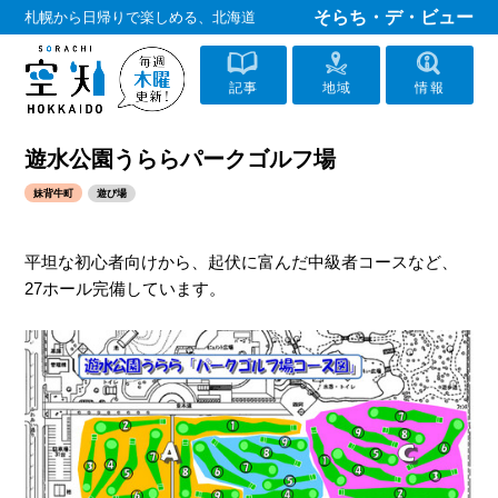
そらち・デ・ビュー
札幌から日帰りで楽しめる、北海道
記事
地域
情報
遊水公園うららパークゴルフ場
妹背牛町
遊び場
平坦な初心者向けから、起伏に富んだ中級者コースなど、
27ホール完備しています。