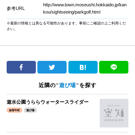
http://www.town.moseushi.hokkaido.jp/kan
参考URL
kou/sightseeing/parkgolf.html
※最新の情報とは異なる可能性があります。事前にご確認の上ご利用くだ
さい。
近隣の"
遊び場
"を探す
遊水公園うららウォータースライダー
妹背牛町
遊び場