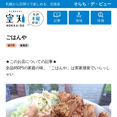
そらち・デ・ビュー
札幌から日帰りで楽しめる、北海道
記事
地域
情報
ごはんや
砂川市
飲食店
★このお店についての記事★
全品650円の家庭の味。「ごはんや」は実家感覚でいらっし
ゃい