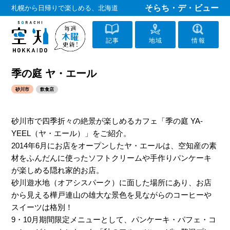
そらち・デ・ビュー
札幌から日帰りで楽しめる、北海道
記事
地域
情報
季の庭 ヤ・エール
砂川市
飲食店
砂川市で四季折々の絶景が楽しめるカフェ「季の庭 YA-
YEEL（ヤ・エール）」をご紹介。
2014年6月にお店をオープンしたヤ・エールは、空知産の素
材をふんだんに使ったソフトクリームや手作りパンケーキ
が楽しめる隠れ家的お店。
砂川遊水地（オアシスパーク）に面した場所にあり、お店
から見える樺戸連山の雄大な景色を見ながらのコーヒーや
スイーツは格別！
9・10月期間限定メニューとして、パンケーキ・パフェ・コ