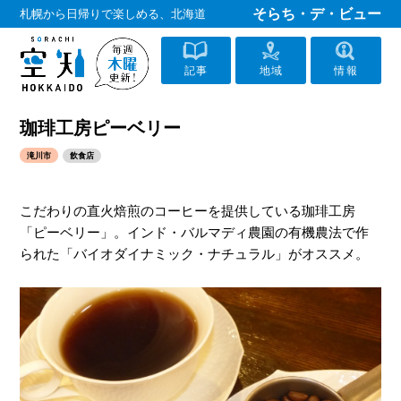
そらち・デ・ビュー
札幌から日帰りで楽しめる、北海道
記事
地域
情報
珈琲工房ピーベリー
滝川市
飲食店
こだわりの直火焙煎のコーヒーを提供している珈琲工房
「ピーベリー」。インド・バルマディ農園の有機農法で作
られた「バイオダイナミック・ナチュラル」がオススメ。