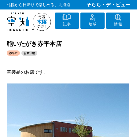
そらち・デ・ビュー
札幌から日帰りで楽しめる、北海道
記事
地域
情報
鞄いたがき赤平本店
赤平市
お買い物
革製品のお店です。