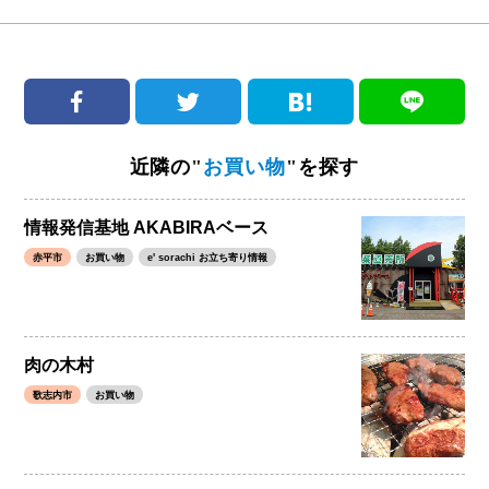
近隣の"
お買い物
"を探す
情報発信基地 AKABIRAベース
赤平市
お買い物
e' sorachi お立ち寄り情報
肉の木村
歌志内市
お買い物