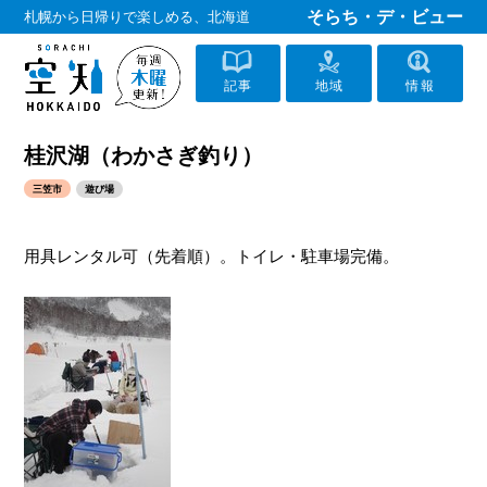
そらち・デ・ビュー
札幌から日帰りで楽しめる、北海道
記事
地域
情報
桂沢湖（わかさぎ釣り）
三笠市
遊び場
用具レンタル可（先着順）。トイレ・駐車場完備。