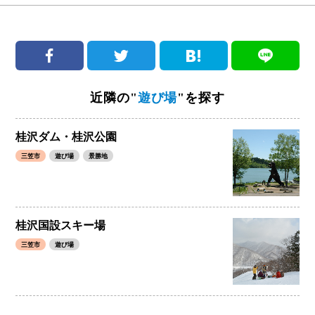
近隣の"
遊び場
"を探す
桂沢ダム・桂沢公園
三笠市
遊び場
景勝地
桂沢国設スキー場
三笠市
遊び場