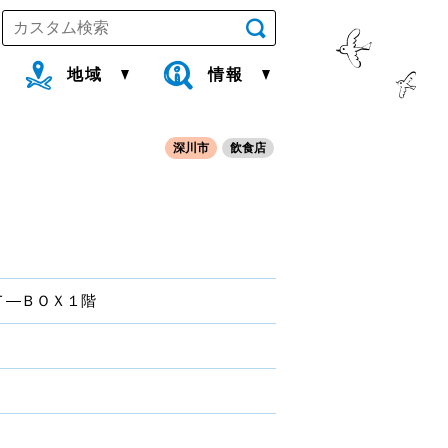
地域
情報
深川市
飲食店
 Ｔ―ＢＯＸ１階