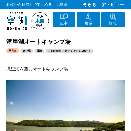
そらち・デ・ビュー
札幌から日帰りで楽しめる、北海道
記事
地域
情報
滝里湖オートキャンプ場
芦別市
遊び場
体験
e' sorachi アクティビティスポット
滝里湖を望むオートキャンプ場