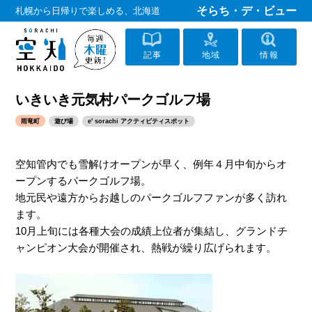
そらち・デ・ビュー
札幌から日帰りで楽しめる、北海道
記事
地域
情報
いきいき元気村パークゴルフ場
雨竜町
遊び場
e' sorachi アクティビティスポット
空知管内でも雪解けオープンが早く、例年４月中旬からオ
ープンするパークゴルフ場。
地元民や遠方からお越しのパークゴルフファンが多く訪れ
ます。
10月上旬には各種大会の成績上位者が集結し、グランドチ
ャンピオン大会が開催され、熱戦が繰り広げられます。