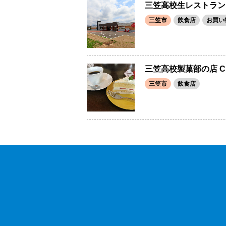
三笠高校生レストラン「MI
三笠市
飲食店
お買い
三笠高校製菓部の店 Ch
三笠市
飲食店