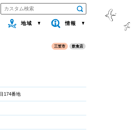
地域
情報
三笠市
飲食店
目174番地