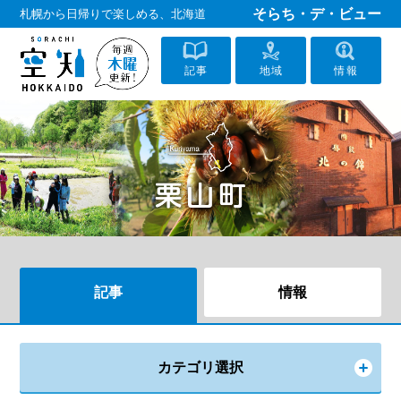
そらち・デ・ビュー
札幌から日帰りで楽しめる、北海道
記事
地域
情報
記事
情報
カテゴリ選択