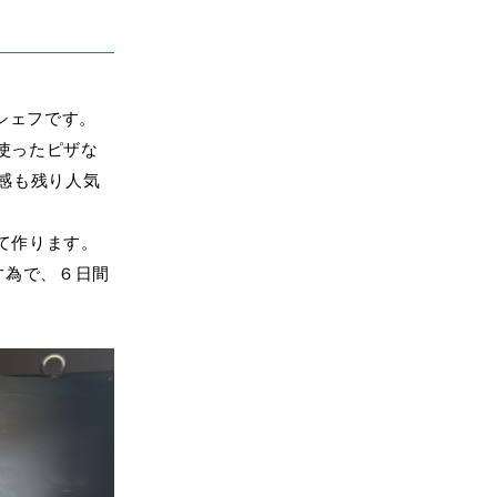
たシェフです。
使ったピザな
感も残り人気
て作ります。
す為で、６日間