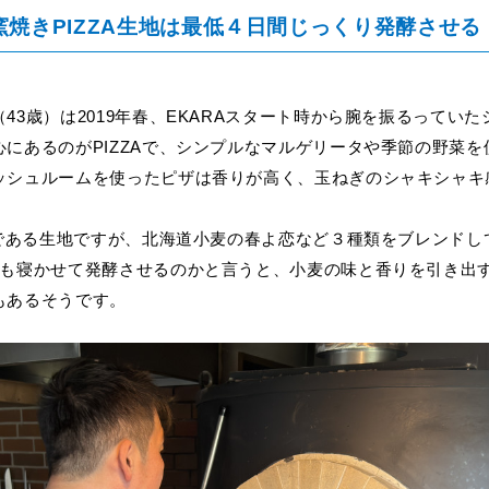
の窯焼きPIZZA生地は最低４日間じっくり発酵させる
43歳）は2019年春、EKARAスタート時から腕を振るってい
心にあるのがPIZZAで、シンプルなマルゲリータや季節の野菜を
ッシュルームを使ったピザは香りが高く、玉ねぎのシャキシャキ
である生地ですが、北海道小麦の春よ恋など３種類をブレンドし
間も寝かせて発酵させるのかと言うと、小麦の味と香りを引き出
もあるそうです。