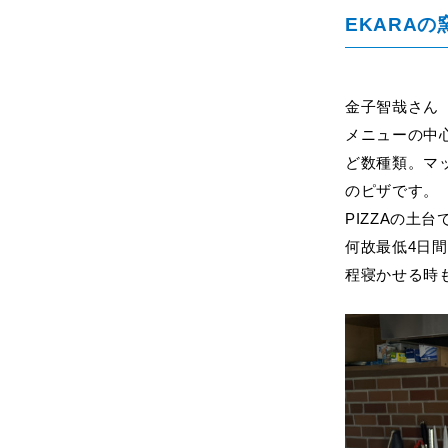
EKARA
金子智哉さん（
メニューの中
ど数種類。マ
のピザです。
PIZZA
の土台
何故最低4日
程寝かせる時