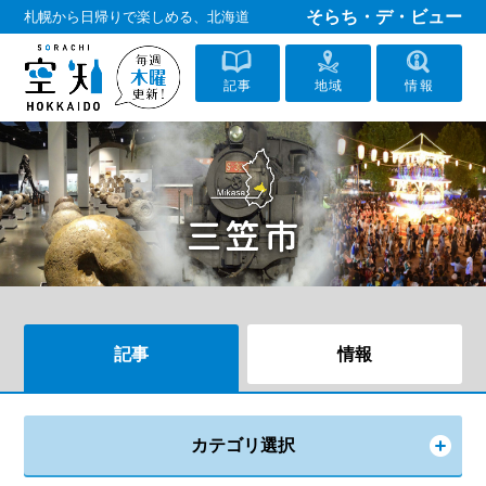
そらち・デ・ビュー
札幌から日帰りで楽しめる、北海道
記事
地域
情報
記事
情報
カテゴリ選択