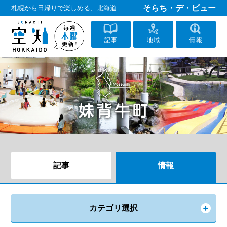
そらち・デ・ビュー
札幌から日帰りで楽しめる、北海道
記事
地域
情報
記事
情報
カテゴリ選択