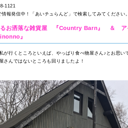
8-1121
ramで情報発信中！「あいチュらんど」で検索してみてください
るお洒落な雑貨屋 『Country Barn』 ＆ 
nonno』
私が行くところといえば、やっぱり食べ物屋さん♪とお思い
屋さんではないところも回りましたよ！