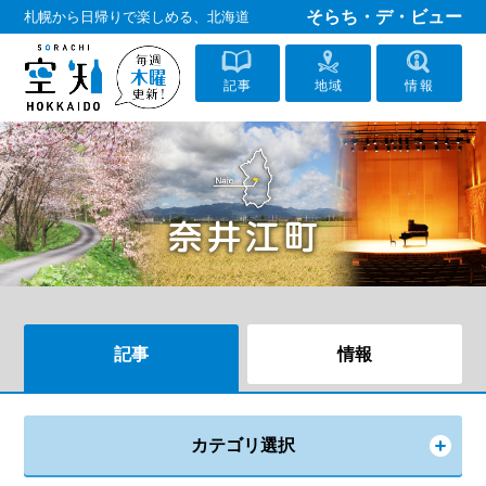
そらち・デ・ビュー
札幌から日帰りで楽しめる、北海道
記事
地域
情報
記事
情報
カテゴリ選択