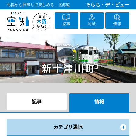
そらち・デ・ビュー
札幌から日帰りで楽しめる、北海道
記事
地域
情報
記事
情報
カテゴリ選択