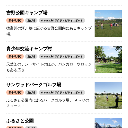
吉野公園キャンプ場
新十津川町
遊び場
e' sorachi アクティビティスポット
徳富川の河川敷に広がる吉野公園内にあるキャンプ
場。
青少年交流キャンプ村
新十津川町
遊び場
e' sorachi アクティビティスポット
天然芝のテントサイトのほか、バンガローやロッジ
もある広さ…
サンウッドパークゴルフ場
新十津川町
遊び場
e' sorachi アクティビティスポット
ふるさと公園内にあるパークゴルフ場。 Ａ～Ｃの
３コース・…
ふるさと公園