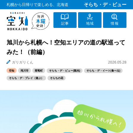
そらち・デ・ビュー
札幌から日帰りで楽しめる、北海道
記事
地域
情報
旭川から札幌へ！空知エリアの道の駅巡って
みた！（前編）
ガリガリくん
2026.05.28
空知
滝川市
雨竜町
そらち・デ・ビュー(観光)
そらち・デ・イート(食べる)
そらち・デ・プレイ（遊ぶ）
そらちの花