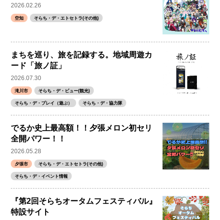
2026.02.26
空知
そらち・デ・エトセトラ(その他)
まちを巡り、旅を記録する。地域周遊カ
ード「旅ノ証」
2026.07.30
滝川市
そらち・デ・ビュー(観光)
そらち・デ・プレイ（遊ぶ）
そらち・デ・協力隊
でるか史上最高額！！夕張メロン初セリ
全開パワー！！
2026.05.28
夕張市
そらち・デ・エトセトラ(その他)
そらち・デ・イベント情報
『第2回そらちオータムフェスティバル』
特設サイト