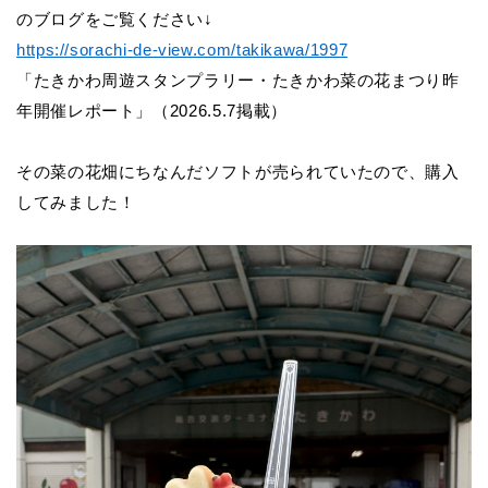
のブログをご覧ください↓
https://sorachi-de-view.com/takikawa/1997
「たきかわ周遊スタンプラリー・たきかわ菜の花まつり昨
年開催レポート」（
2026.5.7
掲載
）
その菜の花畑にちなんだソフトが売られていたので、
購入
してみました！