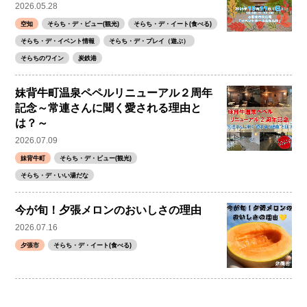
2026.05.28
空知
そらち・デ・ビュー(観光)
そらち・デ・イート(食べる)
そらち・デ・イベント情報
そらち・デ・プレイ（遊ぶ）
そらちのワイン
炭鉄港
妹背牛町温泉ペペルリニューアル２周年
記念～常連さんに聞く愛される理由と
は？～
2026.07.09
妹背牛町
そらち・デ・ビュー(観光)
そらち・デ・いい湯だな
今が旬！夕張メロンのおいしさの理由
2026.07.16
夕張市
そらち・デ・イート(食べる)