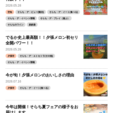
2026.05.28
空知
そらち・デ・ビュー(観光)
そらち・デ・イート(食べる)
そらち・デ・イベント情報
そらち・デ・プレイ（遊ぶ）
そらちのワイン
炭鉄港
でるか史上最高額！！夕張メロン初セリ
全開パワー！！
2026.05.28
夕張市
そらち・デ・エトセトラ(その他)
そらち・デ・イベント情報
今が旬！夕張メロンのおいしさの理由
2026.07.16
夕張市
そらち・デ・イート(食べる)
今年は開催！そらち夏フェアの様子をお
届けします