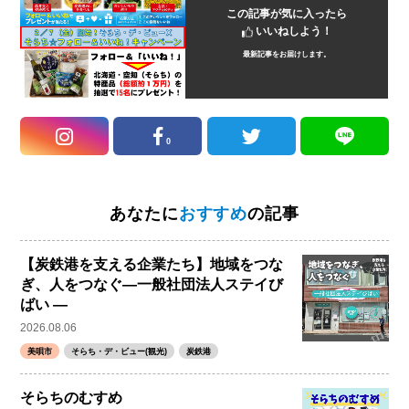
この記事が気に入ったら
いいねしよう！
最新記事をお届けします。
0
あなたに
おすすめ
の記事
【炭鉄港を支える企業たち】地域をつな
ぎ、人をつなぐ―一般社団法人ステイび
ばい ―
2026.08.06
美唄市
そらち・デ・ビュー(観光)
炭鉄港
そらちのむすめ