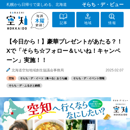
そらち・デ・ビュー
札幌から日帰りで楽しめる、北海道
記事
地域
情報
【今日から！】豪華プレゼントがあたる？！
Xで「そらち☆フォロー＆いいね！キャンペ
ーン」実施！！
北海道空知地域創生協議会事務局
2025.02.07
空知
そらち・デ・イート（食べる）おうち編
そらち・デ・イベント情報
そらち・デ・ふるさと納税