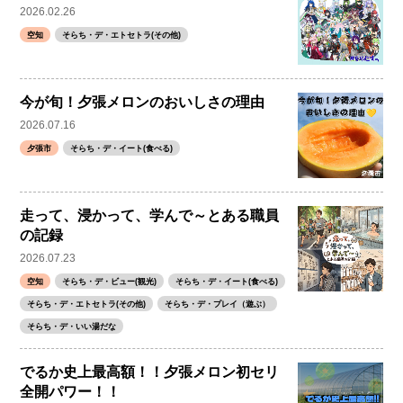
2026.02.26
空知
そらち・デ・エトセトラ(その他)
今が旬！夕張メロンのおいしさの理由
2026.07.16
夕張市
そらち・デ・イート(食べる)
走って、浸かって、学んで～とある職員
の記録
2026.07.23
空知
そらち・デ・ビュー(観光)
そらち・デ・イート(食べる)
そらち・デ・エトセトラ(その他)
そらち・デ・プレイ（遊ぶ）
そらち・デ・いい湯だな
でるか史上最高額！！夕張メロン初セリ
全開パワー！！