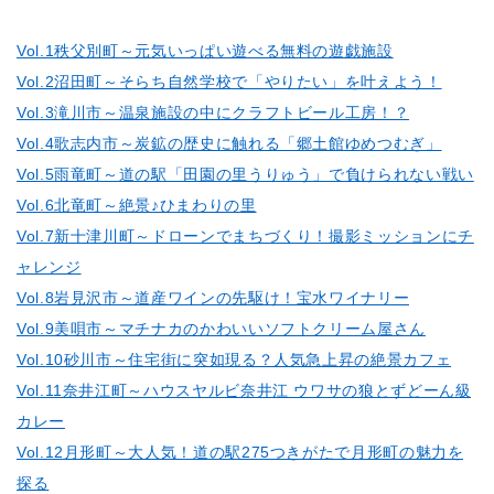
Vol.1秩父別町～元気いっぱい遊べる無料の遊戯施設
Vol.2沼田町～そらち自然学校で「やりたい」を叶えよう！
Vol.3滝川市～温泉施設の中にクラフトビール工房！？
Vol.4歌志内市～炭鉱の歴史に触れる「郷土館ゆめつむぎ」
Vol.5雨竜町～道の駅「田園の里うりゅう」で負けられない戦い
Vol.6北竜町～絶景♪ひまわりの里
Vol.7新十津川町～ドローンでまちづくり！撮影ミッションにチ
ャレンジ
Vol.8岩見沢市～道産ワインの先駆け！宝水ワイナリー
Vol.9美唄市～マチナカのかわいいソフトクリーム屋さん
Vol.10砂川市～住宅街に突如現る？人気急上昇の絶景カフェ
Vol.11奈井江町～ハウスヤルビ奈井江 ウワサの狼とずどーん級
カレー
Vol.12月形町～大人気！道の駅275つきがたで月形町の魅力を
探る