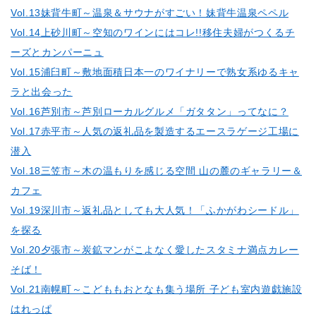
Vol.13妹背牛町～温泉＆サウナがすごい！妹背牛温泉ペペル
Vol.14上砂川町～空知のワインにはコレ!!移住夫婦がつくるチ
ーズとカンパーニュ
Vol.15浦臼町～敷地面積日本一のワイナリーで熟女系ゆるキャ
ラと出会った
Vol.16芦別市～芦別ローカルグルメ「ガタタン」ってなに？
Vol.17赤平市～人気の返礼品を製造するエースラゲージ工場に
潜入
Vol.18三笠市～木の温もりを感じる空間 山の麓のギャラリー＆
カフェ
Vol.19深川市～返礼品としても大人気！「ふかがわシードル」
を探る
Vol.20夕張市～炭鉱マンがこよなく愛したスタミナ満点カレー
そば！
Vol.21南幌町～こどももおとなも集う場所 子ども室内遊戯施設
はれっぱ