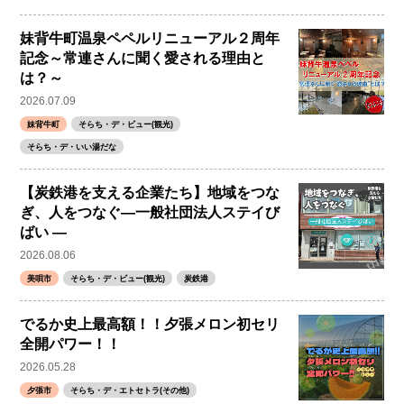
妹背牛町温泉ペペルリニューアル２周年
記念～常連さんに聞く愛される理由と
は？～
2026.07.09
妹背牛町
そらち・デ・ビュー(観光)
そらち・デ・いい湯だな
【炭鉄港を支える企業たち】地域をつな
ぎ、人をつなぐ―一般社団法人ステイび
ばい ―
2026.08.06
美唄市
そらち・デ・ビュー(観光)
炭鉄港
でるか史上最高額！！夕張メロン初セリ
全開パワー！！
2026.05.28
夕張市
そらち・デ・エトセトラ(その他)