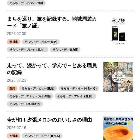
そらち・デ・イベント情報
まちを巡り、旅を記録する。地域周遊カ
ード「旅ノ証」
2026.07.30
滝川市
そらち・デ・ビュー(観光)
そらち・デ・プレイ（遊ぶ）
そらち・デ・協力隊
走って、浸かって、学んで～とある職員
の記録
2026.07.23
空知
そらち・デ・ビュー(観光)
そらち・デ・イート(食べる)
そらち・デ・エトセトラ(その他)
そらち・デ・プレイ（遊ぶ）
そらち・デ・いい湯だな
今が旬！夕張メロンのおいしさの理由
2026.07.16
夕張市
そらち・デ・イート(食べる)