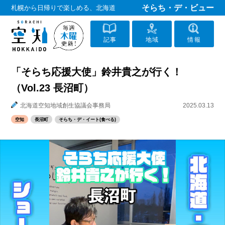
そらち・デ・ビュー
札幌から日帰りで楽しめる、北海道
記事
地域
情報
「そらち応援大使」鈴井貴之が行く！
（Vol.23 長沼町）
北海道空知地域創生協議会事務局
2025.03.13
空知
長沼町
そらち・デ・イート(食べる)