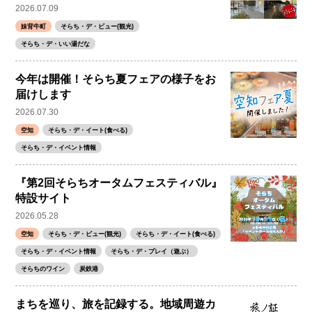
2026.07.09
妹背牛町
そらち・デ・ビュー(観光)
そらち・デ・いい湯だな
今年は開催！そらち夏フェアの様子をお
届けします
2026.07.30
空知
そらち・デ・イート(食べる)
そらち・デ・イベント情報
『第2回そらちオータムフェスティバル』
特設サイト
2026.05.28
空知
そらち・デ・ビュー(観光)
そらち・デ・イート(食べる)
そらち・デ・イベント情報
そらち・デ・プレイ（遊ぶ）
そらちのワイン
炭鉄港
まちを巡り、旅を記録する。地域周遊カ