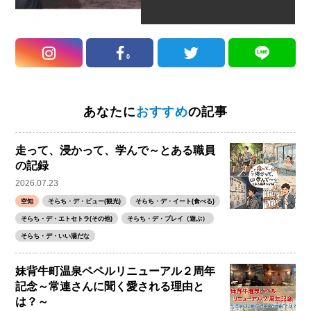
0
あなたに
おすすめ
の記事
走って、浸かって、学んで～とある職員
の記録
2026.07.23
空知
そらち・デ・ビュー(観光)
そらち・デ・イート(食べる)
そらち・デ・エトセトラ(その他)
そらち・デ・プレイ（遊ぶ）
そらち・デ・いい湯だな
妹背牛町温泉ペペルリニューアル２周年
記念～常連さんに聞く愛される理由と
は？～