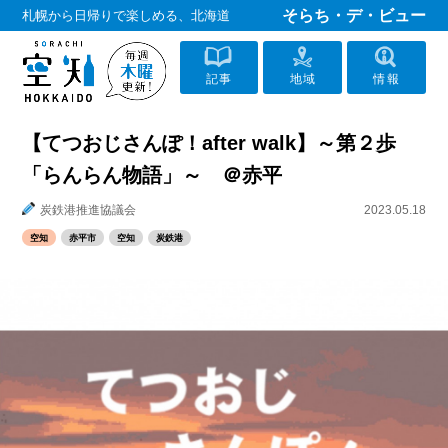
そらち・デ・ビュー
札幌から日帰りで楽しめる、北海道
記事
地域
情報
【てつおじさんぽ！after walk】～第２歩
「らんらん物語」～ ＠赤平
炭鉄港推進協議会
2023.05.18
空知
赤平市
空知
炭鉄港