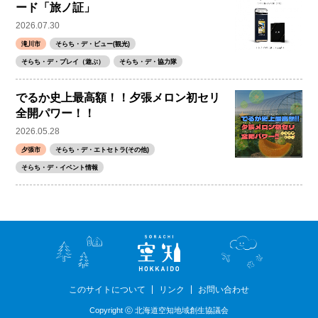
ード「旅ノ証」
2026.07.30
滝川市
そらち・デ・ビュー(観光)
そらち・デ・プレイ（遊ぶ）
そらち・デ・協力隊
でるか史上最高額！！夕張メロン初セリ
全開パワー！！
2026.05.28
夕張市
そらち・デ・エトセトラ(その他)
そらち・デ・イベント情報
このサイトについて
リンク
お問い合わせ
Copyright ⓒ 北海道空知地域創生協議会