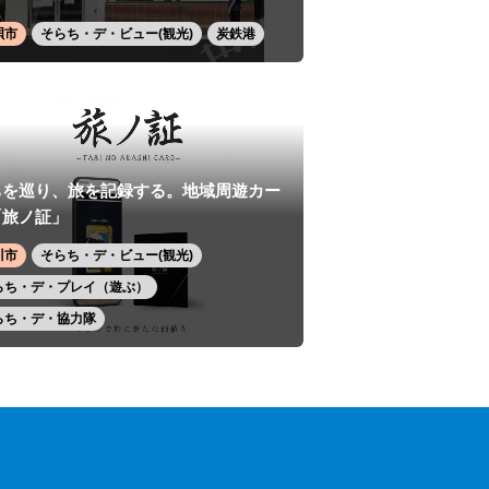
唄市
そらち・デ・ビュー(観光)
炭鉄港
ちを巡り、旅を記録する。地域周遊カー
「旅ノ証」
川市
そらち・デ・ビュー(観光)
らち・デ・プレイ（遊ぶ）
らち・デ・協力隊