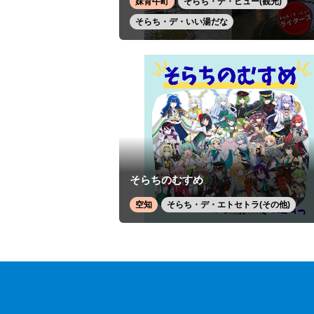
妹背牛町
そらち・デ・ビュー(観光)
そらち・デ・いい湯だな
そらちのむすめ
空知
そらち・デ・エトセトラ(その他)