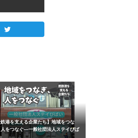
炭鉄港を支える企業たち】地域をつな
、人をつなぐ―一般社団法人ステイびば
―