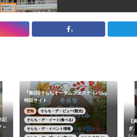
0
『第2回そらちオータムフェスティバル』
特設サイト
空知
そらち・デ・ビュー(観光)
年記
そらち・デ・イート(食べる)
【
？～
ぎ
そらち・デ・イベント情報
い 