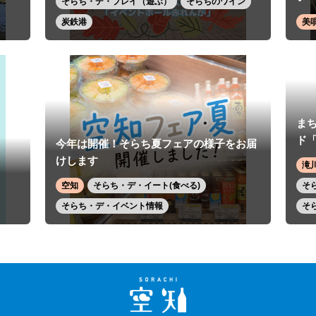
そらち・デ・プレイ（遊ぶ）
そらちのワイン
炭鉄港
美
ま
ド
今年は開催！そらち夏フェアの様子をお届
けします
滝
空知
そらち・デ・イート(食べる)
そ
そらち・デ・イベント情報
そ