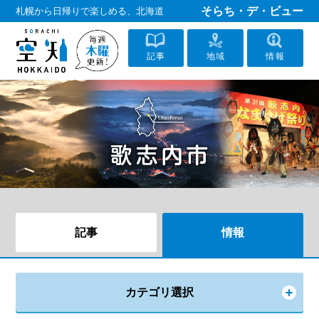
そらち・デ・ビュー
札幌から日帰りで楽しめる、北海道
記事
地域
情報
記事
情報
カテゴリ選択