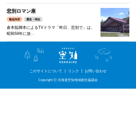
悲別ロマン座
歌志内市
歴史・寺社
倉本聡脚本によるTVドラマ「昨日、悲別で」は、
昭和59年に放…
このサイトについて
リンク
お問い合わせ
Copyright ⓒ 北海道空知地域創生協議会