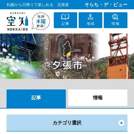
そらち・デ・ビュー
札幌から日帰りで楽しめる、北海道
記事
地域
情報
記事
情報
カテゴリ選択