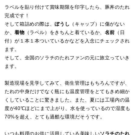
ラベルを貼り付けて賞味期限を印字したら、豚丼のたれ
完成です！
そして箱詰めの際は、
ぼうし
（キャップ）に傷がない
か、
着物
（ラベル）をきちんと着ているか、
名前
（日
付）が１本１本ついているかなどを入念にチェックされ
ます。
そして、全国のソラチのたれファンの元に旅立っていき
ます。
製造現場を見学してみて、衛生管理はもちろんですが、
たれの中身だけでなく瓶にも温度管理をとてもきめ細か
くしていることに驚きました。また、夏には工場内の温
度が40℃ほどにまで上がり、水を使っているので湿度も
70%を超え、とても過酷な環境だそうです。
いつも料理のお供に活用している美味しい
ソラチのたれ