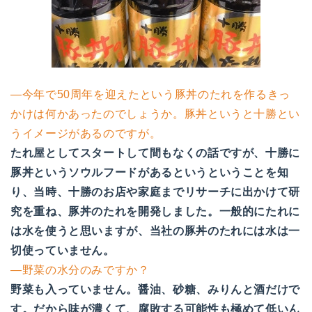
―今年で50周年を迎えたという豚丼のたれを作るきっ
かけは何かあったのでしょうか。豚丼というと十勝とい
うイメージがあるのですが。
たれ屋としてスタートして間もなくの話ですが、十勝に
豚丼というソウルフードがあるというということを知
り、当時、十勝のお店や家庭までリサーチに出かけて研
究を重ね、豚丼のたれを開発しました。一般的にたれに
は水を使うと思いますが、当社の豚丼のたれには水は一
切使っていません。
―野菜の水分のみですか？
野菜も入っていません。醤油、砂糖、みりんと酒だけで
す。だから味が濃くて、腐敗する可能性も極めて低いん