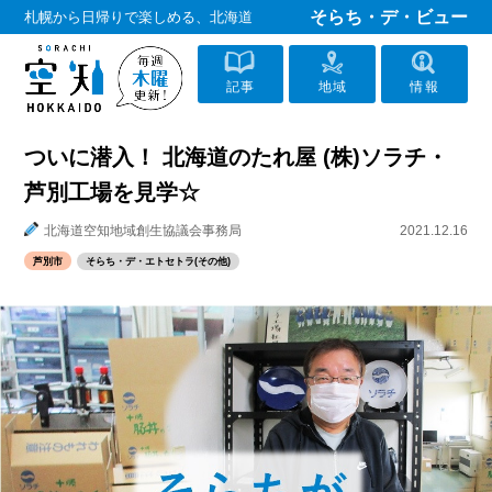
そらち・デ・ビュー
札幌から日帰りで楽しめる、北海道
記事
地域
情報
ついに潜入！ 北海道のたれ屋 (株)ソラチ・
芦別工場を見学☆
北海道空知地域創生協議会事務局
2021.12.16
芦別市
そらち・デ・エトセトラ(その他)