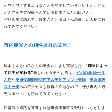
とワクワクするようなことを展開していきたい！と、どん
どんアイデアが膨らんでいる鈴木さんと山口さん。
ぜひ店舗に訪れて、鈴木さんと山口さんの優しい人柄に触
れてみてください！
市内観光との相性抜群の立地！
鈴木さんと山口さんの出会いにより実現した、
“曜日によっ
て店主が変わる”
新しいカタチのお店は、
ピパの湯
ゆ
〜り
ん館
や
安田侃彫刻美術館アルテピアッツァ美唄
、
美唄国設
スキー場
へのアクセスも抜群の立地なので、ぜひ市内の観
光スポットにも訪れてみてください！
店舗前の道路を直進すれば道道美唄富良野線につながりま