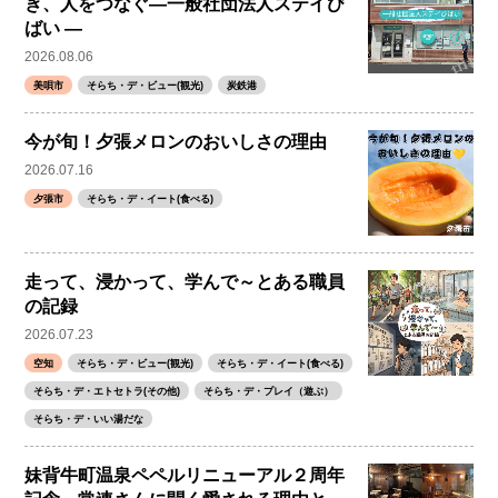
ぎ、人をつなぐ―一般社団法人ステイび
ばい ―
2026.08.06
美唄市
そらち・デ・ビュー(観光)
炭鉄港
今が旬！夕張メロンのおいしさの理由
2026.07.16
夕張市
そらち・デ・イート(食べる)
走って、浸かって、学んで～とある職員
の記録
2026.07.23
空知
そらち・デ・ビュー(観光)
そらち・デ・イート(食べる)
そらち・デ・エトセトラ(その他)
そらち・デ・プレイ（遊ぶ）
そらち・デ・いい湯だな
妹背牛町温泉ペペルリニューアル２周年