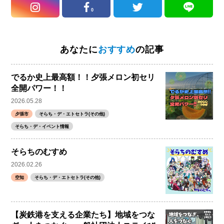
0
あなたに
おすすめ
の記事
でるか史上最高額！！夕張メロン初セリ
全開パワー！！
2026.05.28
夕張市
そらち・デ・エトセトラ(その他)
そらち・デ・イベント情報
そらちのむすめ
2026.02.26
空知
そらち・デ・エトセトラ(その他)
【炭鉄港を支える企業たち】地域をつな