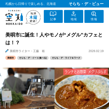
そらち・デ・ビュー
札幌から日帰りで楽しめる、北海道
記事
地域
情報
美唄市に誕生！人やモノが“メグル”カフェと
は！？
美唄市ライター・工藤 裕
2026.02.19
美唄市
そらち・デ・イート(食べる)
そらち・デ・ライフ＆ワーク