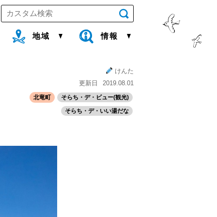
地域
情報
けんた
更新日
2019.08.01
北竜町
そらち・デ・ビュー(観光)
そらち・デ・いい湯だな