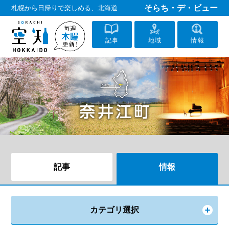
そらち・デ・ビュー
札幌から日帰りで楽しめる、北海道
記事
地域
情報
記事
情報
カテゴリ選択