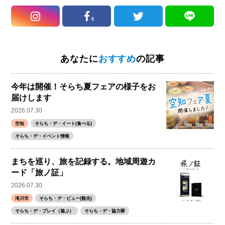
0
あなたに
おすすめ
の記事
今年は開催！そらち夏フェアの様子をお
届けします
2026.07.30
空知
そらち・デ・イート(食べる)
そらち・デ・イベント情報
まちを巡り、旅を記録する。地域周遊カ
ード「旅ノ証」
2026.07.30
滝川市
そらち・デ・ビュー(観光)
そらち・デ・プレイ（遊ぶ）
そらち・デ・協力隊