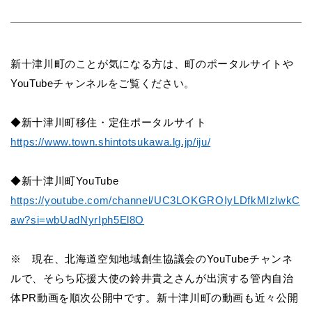
新十津川町のことが気になる方は、町のポータルサイトや
YouTubeチャンネルをご覧ください。
◆新十津川町移住・定住ポータルサイト
https://www.town.shintotsukawa.lg.jp/iju/
◆新十津川町YouTube
https://youtube.com/channel/UC3LOKGROIyLDfkMIzlwkC
aw?si=wbUadNyrIph5El8O
※ 現在、北海道空知地域創生協議会のYouTubeチャンネ
ルで、そらち応援大使の鈴井貴之さんが出演する管内自治
体PR動画を順次公開中です。新十津川町の動画も近々公開