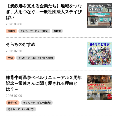
【炭鉄港を支える企業たち】地域をつな
ぎ、人をつなぐ―一般社団法人ステイび
ばい ―
2026.08.06
美唄市
そらち・デ・ビュー(観光)
炭鉄港
そらちのむすめ
2026.02.26
空知
そらち・デ・エトセトラ(その他)
妹背牛町温泉ペペルリニューアル２周年
記念～常連さんに聞く愛される理由と
は？～
2026.07.09
妹背牛町
そらち・デ・ビュー(観光)
そらち・デ・いい湯だな