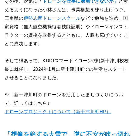
その後、次第に
「ドローンを仕事に活用できないか」
と考
えるようになった小林さんは、事業構想を練り上げつつ、
三重県の
伊勢志摩ドローンスクール
などで勉強を進め、国
家資格（無人航空機操縦者技能証明）やドローンインスト
ラクターの資格を取得するとともに、人脈も広げていくこ
とに成功します。
そして縁あって、KDDIスマートドローン(株)新十津川校校
長に就任し、2024年1月に新十津川町での生活をスタート
させることになりました。
※ 新十津川町のドローンを活用したまちづくりについ
て、詳しくはこちら↓
ドローンプロジェクトについて（新十津川町HP
）
「想像を絶する大雪で、逆に不安が吹っ切れ