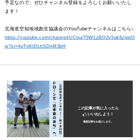
予定なので、ぜひチャンネル登録をよろしくお願いいたし
ます！
北海道空知地域創生協議会のYouTubeチャンネルはこちら↓
https://youtube.com/channel/UCgujT5W1zBQ2v5pk6zlwtO
w?si=4oTnKIDLhSDnM3bH
この記事が気に入ったら
いいねしよう！
最新記事をお届けします。