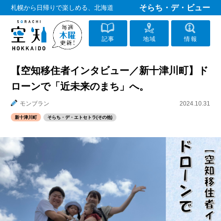
そらち・デ・ビュー
札幌から日帰りで楽しめる、北海道
記事
地域
情報
【空知移住者インタビュー／新十津川町】ド
ローンで「近未来のまち」へ。
モンブラン
2024.10.31
新十津川町
そらち・デ・エトセトラ(その他)