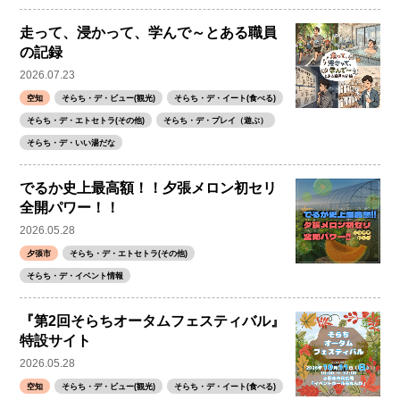
走って、浸かって、学んで～とある職員
の記録
2026.07.23
空知
そらち・デ・ビュー(観光)
そらち・デ・イート(食べる)
そらち・デ・エトセトラ(その他)
そらち・デ・プレイ（遊ぶ）
そらち・デ・いい湯だな
でるか史上最高額！！夕張メロン初セリ
全開パワー！！
2026.05.28
夕張市
そらち・デ・エトセトラ(その他)
そらち・デ・イベント情報
『第2回そらちオータムフェスティバル』
特設サイト
2026.05.28
空知
そらち・デ・ビュー(観光)
そらち・デ・イート(食べる)