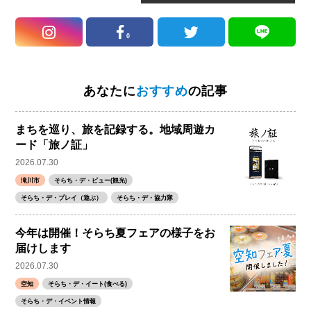
0
あなたに
おすすめ
の記事
まちを巡り、旅を記録する。地域周遊カ
ード「旅ノ証」
2026.07.30
滝川市
そらち・デ・ビュー(観光)
そらち・デ・プレイ（遊ぶ）
そらち・デ・協力隊
今年は開催！そらち夏フェアの様子をお
届けします
2026.07.30
空知
そらち・デ・イート(食べる)
そらち・デ・イベント情報