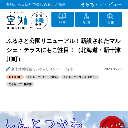
そらち・デ・ビュー
札幌から日帰りで楽しめる、北海道
記事
地域
情報
ふるさと公園リニューアル！新設されたマル
シェ・テラスにもご注目！（北海道・新十津
川町）
新十津川町賑わいづくりメンバー・深瀬
2023.05.25
新十津川町
そらち・デ・ビュー(観光)
そらち・デ・プレイ（遊ぶ）
そらち・デ・協力隊