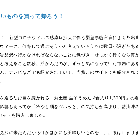
しいものを買って帰ろう！
E！
新型コロナウイルス感染症拡大に伴う緊急事態宣言により外出
ウィーク。何をして過ごそうかと考えているうちに数日が過ぎたあ
岩見沢へ行かなければならないことに気づき、せっかく行くなら何
と考えること数秒。浮かんだのが、ずっと気になっていた市内にあ
ん。テレビなどでも紹介されていて、当然このサイトでも紹介され
。
通るたび目を惹かれる「お土産 生そうめん 4食入り1,300円」の
影響もあってか「冷やし麺をツルッと」の気持ちが高まり、醤油味
セットを購入しました。
沢に来たんだから何かほかにも美味しいものを…」。欲は止まりま