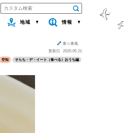
地域
情報
東☆東風
更新日
2020.05.21
空知
そらち・デ・イート（食べる）おうち編