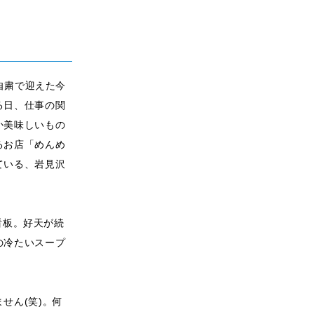
自粛で迎えた今
る日、仕事の関
か美味しいもの
るお店「めんめ
ている、岩見沢
看板。好天が続
の冷たいスープ
せん(笑)。何