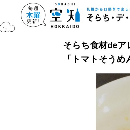
そらち食材deア
「トマトそうめん