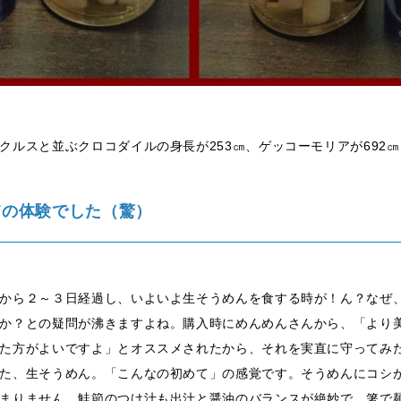
ルスと並ぶクロコダイルの身長が253㎝、ゲッコーモリアが692㎝…(
ての体験でした（驚）
から２～３日経過し、いよいよ生そうめんを食する時が！ん？なぜ
か？との疑問が沸きますよね。購入時にめんめんさんから、「より
た方がよいですよ」とオススメされたから、それを実直に守ってみ
た、生そうめん。「こんなの初めて」の感覚です。そうめんにコシ
まりません。鮭節のつけ汁も出汁と醤油のバランスが絶妙で、箸で