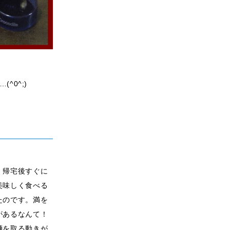
^0^;)
、帰宅後すぐに
美味しく食べる
たのです。満を
があるなんて！
麺を取る動きが