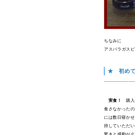
ちなみに
アスパラガスピク
★ 初め
実食！
購入
食さなかったの
には数日寝かせ
持していただい
驚きと感動が止