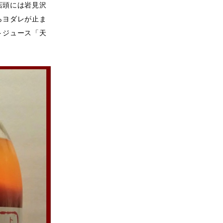
店頭には岩見沢
らヨダレが止ま
トジュース「天