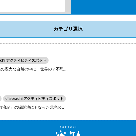
カテゴリ選択
orachi アクティビティスポット
5haの広大な自然の中に、世界の７不思…
e' sorachi アクティビティスポット
放浪記」の撮影地にもなった北光公…