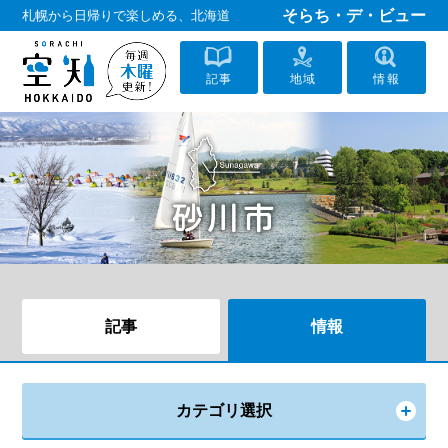
そらち・デ・ビュー
札幌から日帰りで楽しめる、北海道
記事
地域
情報
記事
情報
カテゴリ選択