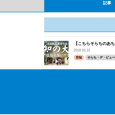
記事
【こちらそらちのあち
2018.03.22
空知
そらち・デ・ビュー(