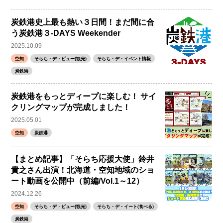
炭鉄港史上最も熱い３日間！まだ間に合
う炭鉄港３-DAYS Weekender
2025.10.09
空知
そらち・デ・ビュー(観光)
そらち・デ・イベント情報
炭鉄港
炭鉄港をもっとディープに楽しむ！ サイ
クリングマップが完成しました！
2025.05.01
空知
炭鉄港
【まとめ記事】「そらち応援大使」鈴井
貴之さん出演！北海道・空知地域のショ
ート動画を公開中（前編/Vol.1～12）
2024.12.26
空知
そらち・デ・ビュー(観光)
そらち・デ・イート(食べる)
炭鉄港