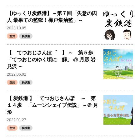
【ゆっくり炭鉄港】～第７回「失意の囚
人 最果ての監獄！樺戸集治監」～
2023.10.05
空知
炭鉄港
【 てつおじさんぽ゜ 】 ～ 第５歩
「てつおじのゆく頃に 解」 @ 月形 岩
見沢 ～
2022.06.02
空知
炭鉄港
【 炭鉄港 】 てつおじさんぽ ～ 第
１４歩 「ムーンシェイプ伝説」～＠ 月
形
2022.01.27
空知
炭鉄港