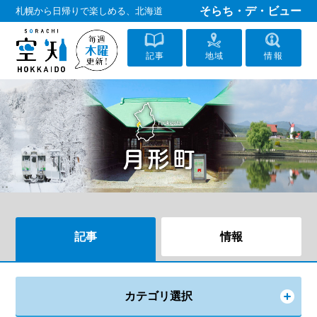
そらち・デ・ビュー
札幌から日帰りで楽しめる、北海道
記事
地域
情報
記事
情報
カテゴリ選択