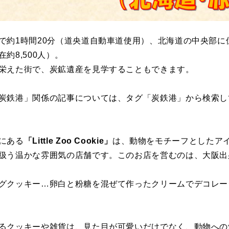
で約1時間20分（道央道自動車道使用）、北海道の中央部に
約8,500人）。
栄えた街で、炭鉱遺産を見学することもできます。
炭鉄港」関係の記事については、タグ「炭鉄港」から検索し
にある
「Little Zoo Cookie」
は、動物をモチーフとしたア
扱う温かな雰囲気の店舗です。このお店を営むのは、大阪出
クッキー…卵白と粉糖を混ぜて作ったクリームでデコレー
るクッキーや雑貨は、見た目が可愛いだけでなく、動物への