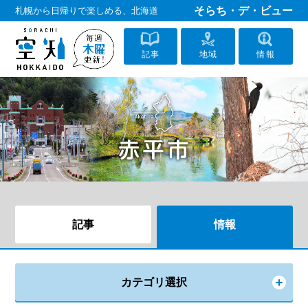
そらち・デ・ビュー
札幌から日帰りで楽しめる、北海道
記事
地域
情報
記事
情報
カテゴリ選択