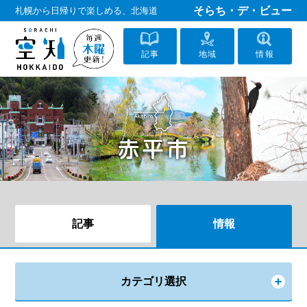
そらち・デ・ビュー
札幌から日帰りで楽しめる、北海道
記事
地域
情報
記事
情報
カテゴリ選択