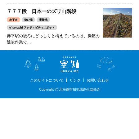
７７７段 日本一のズリ山階段
赤平市
遊び場
景勝地
e' sorachi アクティビティスポット
赤平駅の後ろにどっしりと構えているのは、炭鉱の
選炭作業で…
このサイトについて
リンク
お問い合わせ
Copyright ⓒ 北海道空知地域創生協議会