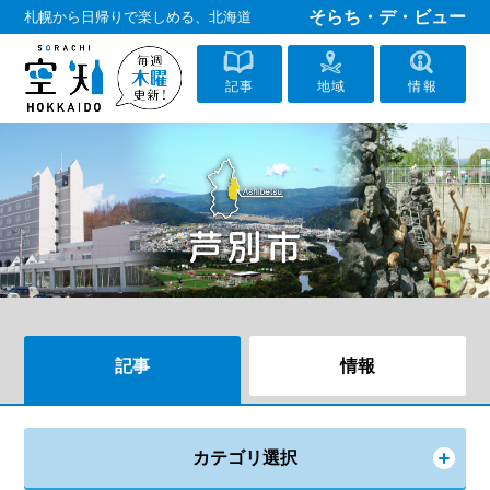
そらち・デ・ビュー
札幌から日帰りで楽しめる、北海道
記事
地域
情報
記事
情報
カテゴリ選択