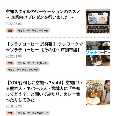
空知スタイルのワーケーションのススメ
～ 企業向けプレゼンを行いました ～
2022.03.03
空知
そらち・デ・ライフ＆ワーク
【ソラチコーヒー 15杯目】 テレワークで
☆ソラチコーヒー 【その①・芦別市編】
2022.01.06
空知
そらち・デ・イート(食べる)
そらち・デ・ライフ＆ワーク
【YOUは何しに空知へ？vol.4】空知にい
る熊本人・ネパール人・宮城人に「空知
ってどう？」と聞いてみたり、カレー食
べたりしてみた
2019.02.26
空知
そらち・デ・ライフ＆ワーク